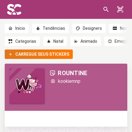
Início
Tendências
Designers
Novo
Categorias
🎄
Natal
💫
Animado
😊
Emoçõe
CARREGUE SEUS STICKERS
ROUNTINE
kookiemnp