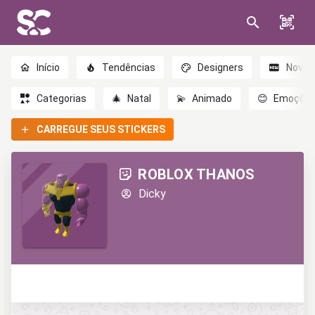
Início
Tendências
Designers
Novo
Categorias
🎄
Natal
💫
Animado
😊
Emoçõe
CARREGUE SEUS STICKERS
ROBLOX THANOS
Dicky