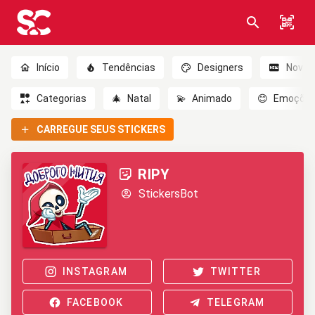
Início
Tendências
Designers
Novo
Categorias
🎄
Natal
💫
Animado
😊
Emoçõe
CARREGUE SEUS STICKERS
RIPY
StickersBot
INSTAGRAM
TWITTER
FACEBOOK
TELEGRAM