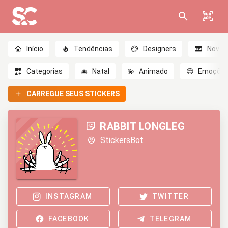
Início
Tendências
Designers
Novo
Categorias
🎄
Natal
💫
Animado
😊
Emoçõe
CARREGUE SEUS STICKERS
RABBIT LONGLEG
StickersBot
INSTAGRAM
TWITTER
FACEBOOK
TELEGRAM