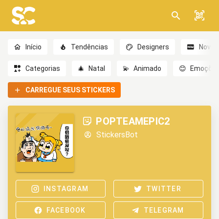
Início
Tendências
Designers
Novo
Categorias
🎄
Natal
💫
Animado
😊
Emoçõe
CARREGUE SEUS STICKERS
POPTEAMEPIC2
StickersBot
INSTAGRAM
TWITTER
FACEBOOK
TELEGRAM