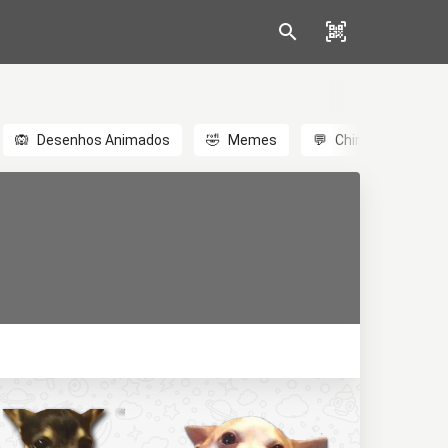
🙉
Desenhos Animados
🤣
Memes
💬
Chinês
🎎
A