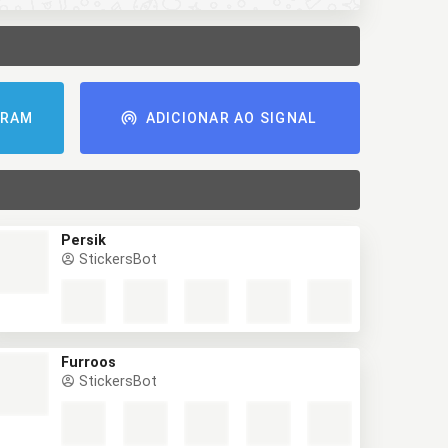
GRAM
ADICIONAR AO SIGNAL
Persik
StickersBot
Furroos
StickersBot