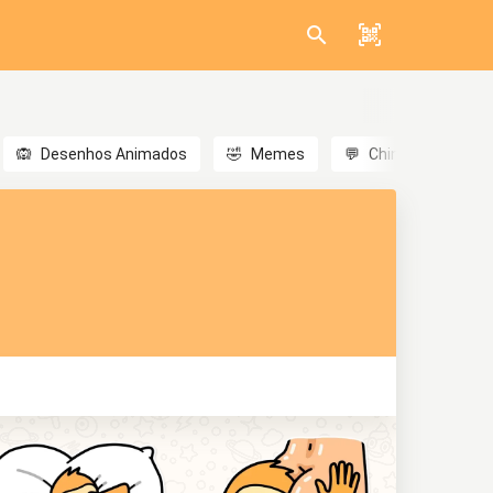
🙉
Desenhos Animados
🤣
Memes
💬
Chinês
🎎
A