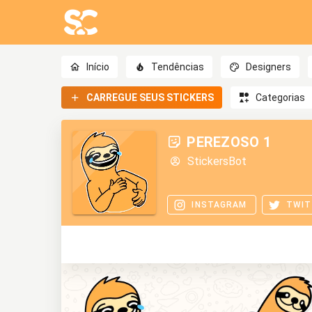
Início
Tendências
Designers
CARREGUE SEUS STICKERS
Categorias
PEREZOSO 1
StickersBot
INSTAGRAM
TWIT