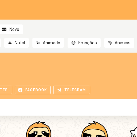
Novo
🎄
Natal
💫
Animado
😊
Emoções
🐻
Animais
TER
FACEBOOK
TELEGRAM