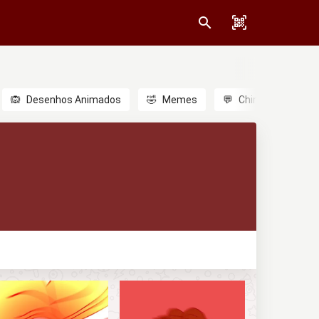
🙉
Desenhos Animados
🤣
Memes
💬
Chinês
🎎
A