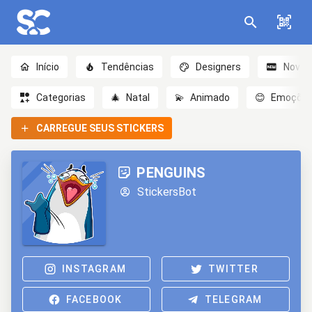
Início
Tendências
Designers
Novo
Categorias
🎄
Natal
💫
Animado
😊
Emoçõe
CARREGUE SEUS STICKERS
PENGUINS
StickersBot
INSTAGRAM
TWITTER
FACEBOOK
TELEGRAM