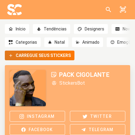
Início
Tendências
Designers
Novo
Categorias
🎄
Natal
💫
Animado
😊
Emoçõe
CARREGUE SEUS STICKERS
PACK CIGOLANTE
StickersBot
INSTAGRAM
TWITTER
FACEBOOK
TELEGRAM