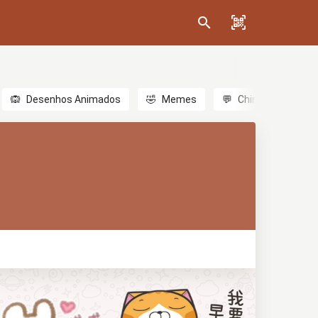
🙉
Desenhos Animados
🤣
Memes
💬
Chinês
🎎
A