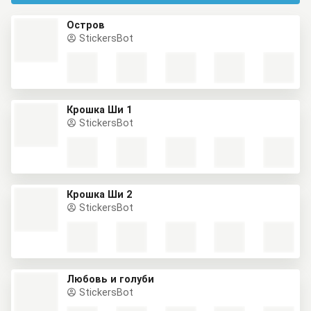
Остров
StickersBot
Крошка Ши 1
StickersBot
Крошка Ши 2
StickersBot
Любовь и голуби
StickersBot