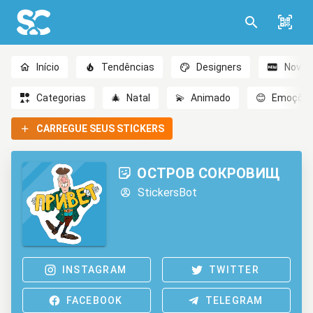
Início
Tendências
Designers
Novo
Categorias
🎄
Natal
💫
Animado
😊
Emoçõe
CARREGUE SEUS STICKERS
ОСТРОВ СОКРОВИЩ
StickersBot
INSTAGRAM
TWITTER
FACEBOOK
TELEGRAM