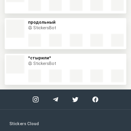
продольный
StickersBot
*стырили*
StickersBot
Stickers Cloud