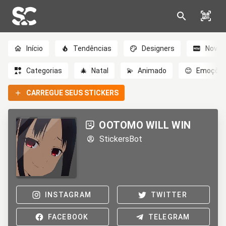
Início
Tendências
Designers
Novo
Categorias
🎄
Natal
💫
Animado
😊
Emoçõe
CARREGUE SEUS STICKERS
OOTOMO WILL WIN
StickersBot
INSTAGRAM
TWITTER
FACEBOOK
TELEGRAM