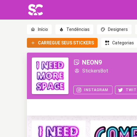
Início
Tendências
Designers
CARREGUE SEUS STICKERS
Categorias
NEON9
StickersBot
INSTAGRAM
TWIT