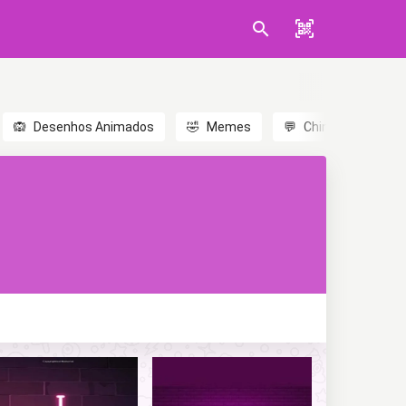
🙉
Desenhos Animados
🤣
Memes
💬
Chinês
🎎
A