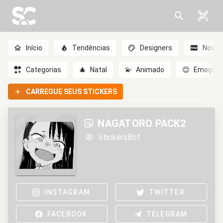
Início
Tendências
Designers
Novo
Categorias
🎄
Natal
💫
Animado
😊
Emoçõe
CARREGUE SEUS STICKERS
NAGATORO PACK2
StickersBot
INSTAGRAM
TWITTER
FACEBOOK
TELEGRAM