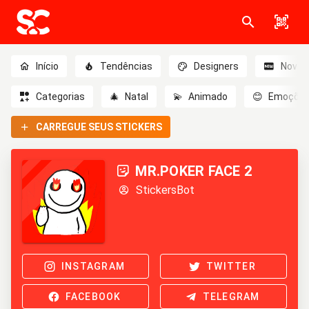
Início
Tendências
Designers
Novo
Categorias
🎄
Natal
💫
Animado
😊
Emoçõe
CARREGUE SEUS STICKERS
MR.POKER FACE 2
StickersBot
INSTAGRAM
TWITTER
FACEBOOK
TELEGRAM