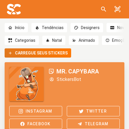
Início
Tendências
Designers
Novo
Categorias
🎄
Natal
💫
Animado
😊
Emoçõe
CARREGUE SEUS STICKERS
MR. CAPYBARA
StickersBot
INSTAGRAM
TWITTER
FACEBOOK
TELEGRAM