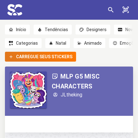
Início
Tendências
Designers
Novo
Categorias
🎄
Natal
💫
Animado
😊
Emoçõe
CARREGUE SEUS STICKERS
MLP G5 MISC
CHARACTERS
JLtheking