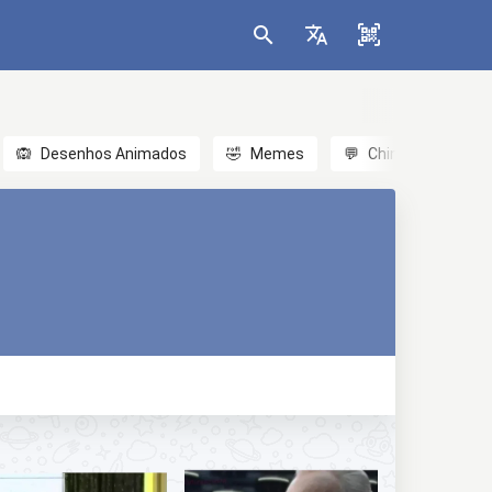
🙉
Desenhos Animados
🤣
Memes
💬
Chinês
🎎
A