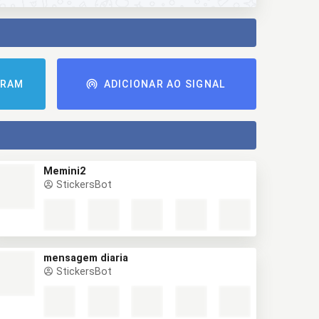
GRAM
ADICIONAR AO SIGNAL
Memini2
StickersBot
mensagem diaria
StickersBot