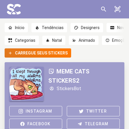
Início
Tendências
Designers
Novo
Categorias
🎄
Natal
💫
Animado
😊
Emoçõe
CARREGUE SEUS STICKERS
MEME CATS
STICKERS2
StickersBot
INSTAGRAM
TWITTER
FACEBOOK
TELEGRAM