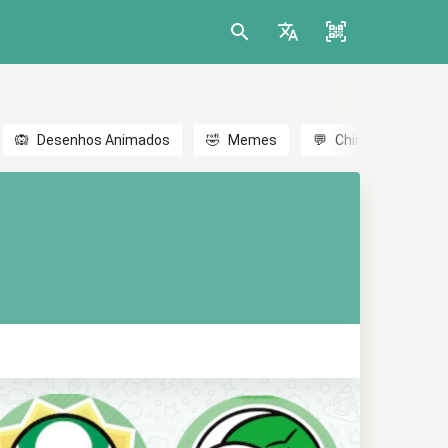
🙉
Desenhos Animados
🤣
Memes
💬
Chinês
🎎
A