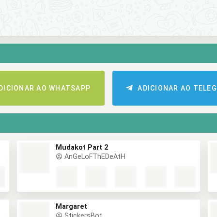
DICIONAR AO WHATSAPP
ADICIONAR AO TELE
Mudakot Part 2
AnGeLoFThEDeAtH
Margaret
StickersBot