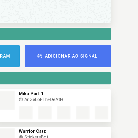
GRAM
ADICIONAR AO SIGNAL
Miku Part 1
AnGeLoFThEDeAtH
Warrior Catz
StickersBot