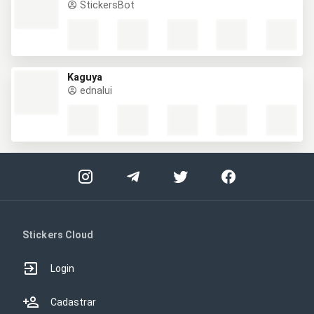
StickersBot
Kaguya
ednalui
Stickers Cloud
Login
Cadastrar