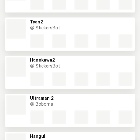
Tyan2
StickersBot
Hanekawa2
StickersBot
Ultraman 2
Boboma
Hangul