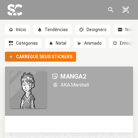
Início
Tendências
Designers
Novo
Categorias
🎄
Natal
💫
Animado
😊
Emoçõe
CARREGUE SEUS STICKERS
MANGA2
AKA.Marshall