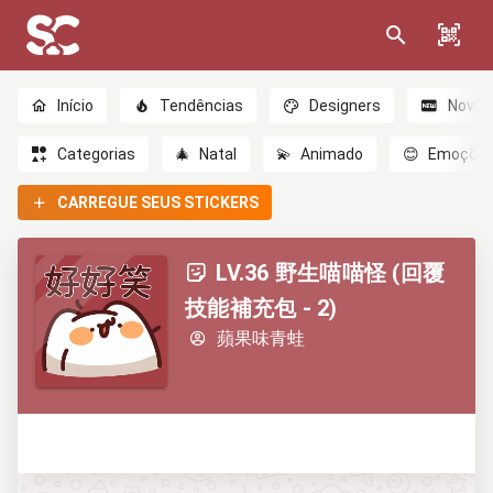
Início
Tendências
Designers
Novo
Categorias
🎄
Natal
💫
Animado
😊
Emoçõe
CARREGUE SEUS STICKERS
LV.36 野生喵喵怪 (回覆
技能補充包 - 2)
蘋果味青蛙