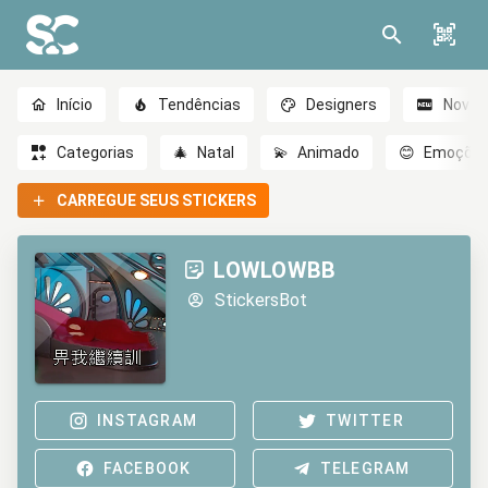
Início
Tendências
Designers
Novo
Categorias
🎄
Natal
💫
Animado
😊
Emoçõe
CARREGUE SEUS STICKERS
LOWLOWBB
StickersBot
INSTAGRAM
TWITTER
FACEBOOK
TELEGRAM