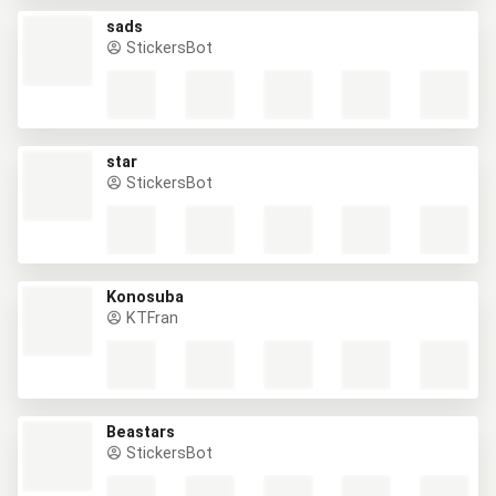
sads
StickersBot
star
StickersBot
Konosuba
KTFran
Beastars
StickersBot