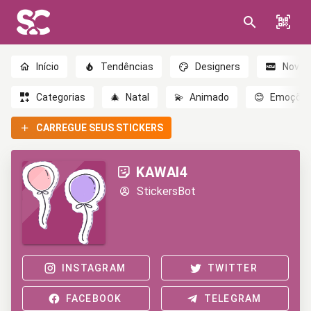
Início
Tendências
Designers
Novo
Categorias
🎄
Natal
💫
Animado
😊
Emoçõe
CARREGUE SEUS STICKERS
KAWAI4
StickersBot
INSTAGRAM
TWITTER
FACEBOOK
TELEGRAM