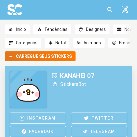
Início
Tendências
Designers
Novo
Categorias
🎄
Natal
💫
Animado
😊
Emoçõe
CARREGUE SEUS STICKERS
KANAHEI 07
StickersBot
INSTAGRAM
TWITTER
FACEBOOK
TELEGRAM