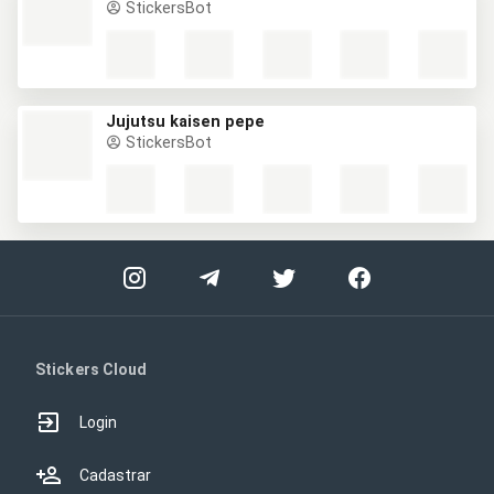
StickersBot
Jujutsu kaisen pepe
StickersBot
Stickers Cloud
Login
Cadastrar