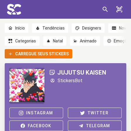
Início
Tendências
Designers
Novo
Categorias
🎄
Natal
💫
Animado
😊
Emoçõe
CARREGUE SEUS STICKERS
JUJUTSU KAISEN
StickersBot
INSTAGRAM
TWITTER
FACEBOOK
TELEGRAM