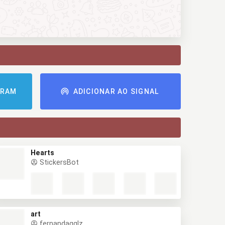
GRAM
ADICIONAR AO SIGNAL
Hearts
StickersBot
art
fernandagglz