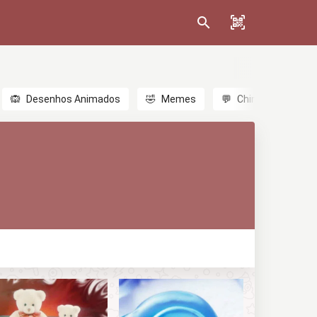
🙉
Desenhos Animados
🤣
Memes
💬
Chinês
🎎
A