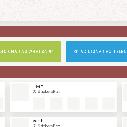
DICIONAR AO WHATSAPP
ADICIONAR AO TELE
Heart
StickersBot
earth
StickersBot