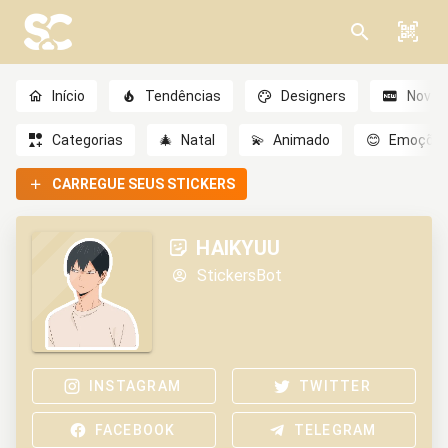
Início
Tendências
Designers
Novo
Categorias
🎄
Natal
💫
Animado
😊
Emoçõe
CARREGUE SEUS STICKERS
HAIKYUU
StickersBot
INSTAGRAM
TWITTER
FACEBOOK
TELEGRAM