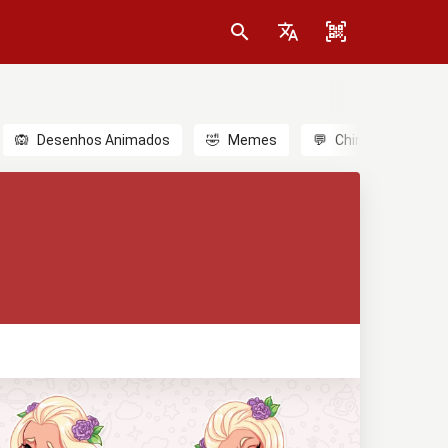
🙉
Desenhos Animados
🤣
Memes
💬
Chinês
🎎
A