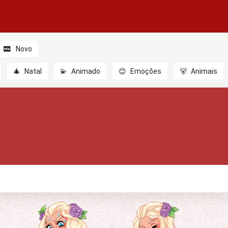
Novo
🎄
Natal
💫
Animado
😊
Emoções
🐻
Animais