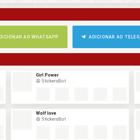
DICIONAR AO WHATSAPP
ADICIONAR AO TELE
Girl Power
StickersBot
Wolf love
StickersBot