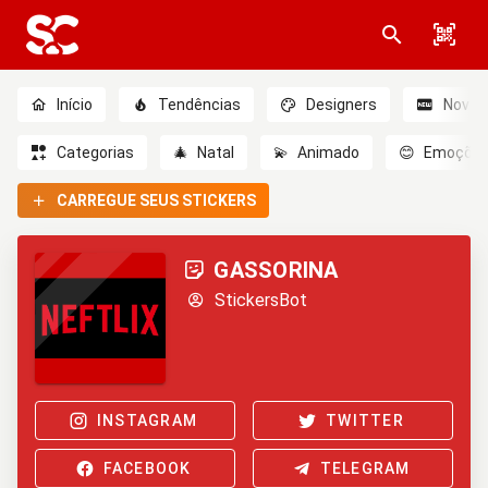
Início
Tendências
Designers
Novo
Categorias
🎄
Natal
💫
Animado
😊
Emoçõe
CARREGUE SEUS STICKERS
GASSORINA
StickersBot
INSTAGRAM
TWITTER
FACEBOOK
TELEGRAM