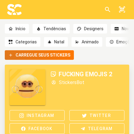
Início
Tendências
Designers
Novo
Categorias
🎄
Natal
💫
Animado
😊
Emoçõe
CARREGUE SEUS STICKERS
FUCKING EMOJIS 2
StickersBot
INSTAGRAM
TWITTER
FACEBOOK
TELEGRAM