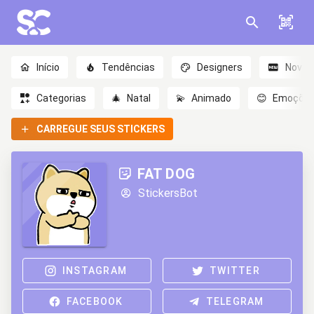
Início
Tendências
Designers
Novo
Categorias
🎄
Natal
💫
Animado
😊
Emoçõe
CARREGUE SEUS STICKERS
FAT DOG
StickersBot
INSTAGRAM
TWITTER
FACEBOOK
TELEGRAM