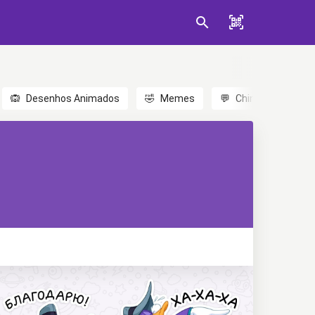
🙉
Desenhos Animados
🤣
Memes
💬
Chinês
🎎
A