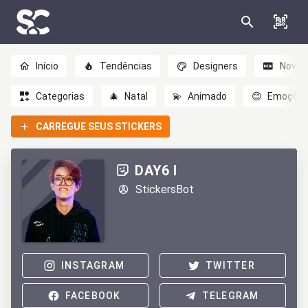
Início
Tendências
Designers
Novo
Categorias
🎄
Natal
💫
Animado
😊
Emoçõe
CARREGUE SEUS STICKERS
DAY6 I
StickersBot
INSTAGRAM
TWITTER
FACEBOOK
TELEGRAM