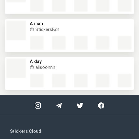
A man
StickersBot
A day
alisoonnn
Stickers Cloud