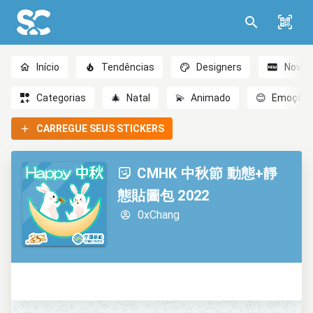
Início
Tendências
Designers
Novo
Categorias
🎄
Natal
💫
Animado
😊
Emoçõe
CARREGUE SEUS STICKERS
CMHK 中秋節 動態+靜
態貼圖包 2022
0xChang