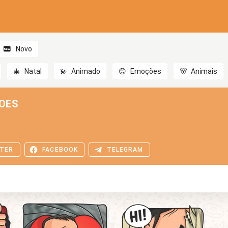
Novo
🎄
Natal
💫
Animado
😊
Emoções
🐻
Animais
OES
TER
FACEBOOK
TELEGRAM