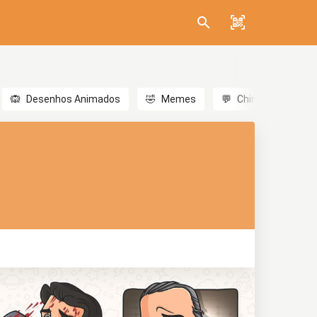
🙉
Desenhos Animados
🤣
Memes
💬
Chinês
🎎
A