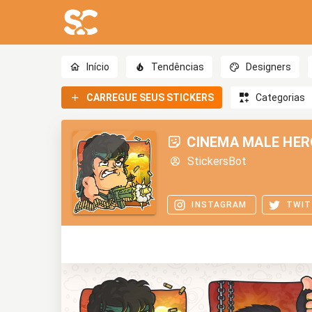
Início
Tendências
Designers
CARREGUE SEUS STICKERS
Categorias
CINEMA MALE HER
StickersBot
INSTAGRAM
TWIT