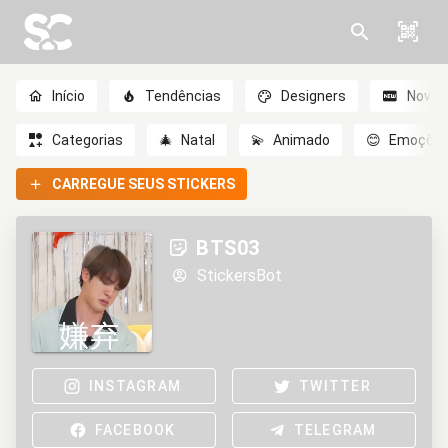
Início
Tendências
Designers
Novo
Categorias
🎄
Natal
💫
Animado
😊
Emoçõe
CARREGUE SEUS STICKERS
BTS03
StickersBot
INSTAGRAM
TWITTER
FACEBOOK
TELEGRAM