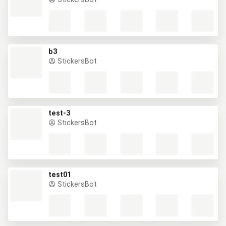
b3
StickersBot
test-3
StickersBot
test01
StickersBot