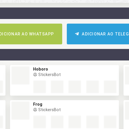
DICIONAR AO WHATSAPP
ADICIONAR AO TELE
Hoboro
StickersBot
Frog
StickersBot