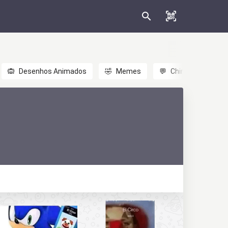
🙉
Desenhos Animados
🤣
Memes
💬
Chinês
🎎
A