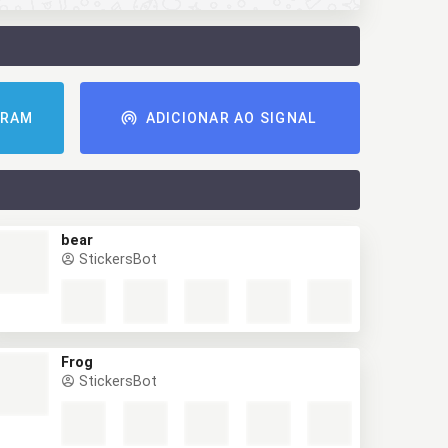
GRAM
ADICIONAR AO SIGNAL
bear
StickersBot
Frog
StickersBot