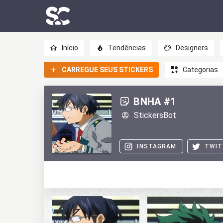
Início
Tendências
Designers
CARREGUE SEUS STICKERS
Categorias
BNHA #1
StickersBot
INSTAGRAM
TWIT