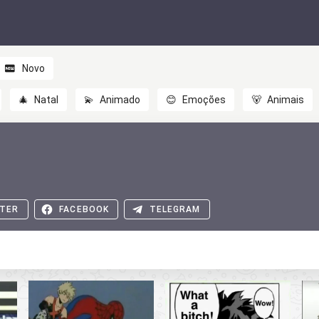
Novo
🎄
Natal
💫
Animado
😊
Emoções
🐻
Animais
TER
FACEBOOK
TELEGRAM