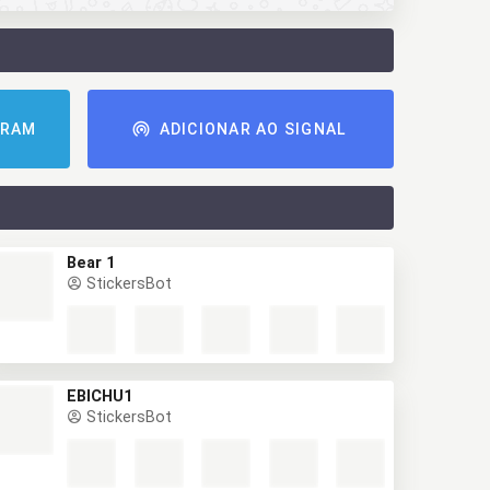
GRAM
ADICIONAR AO SIGNAL
Bear 1
StickersBot
EBICHU1
StickersBot