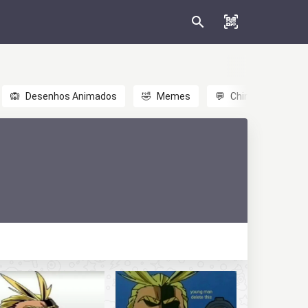
🙉
Desenhos Animados
🤣
Memes
💬
Chinês
🎎
A