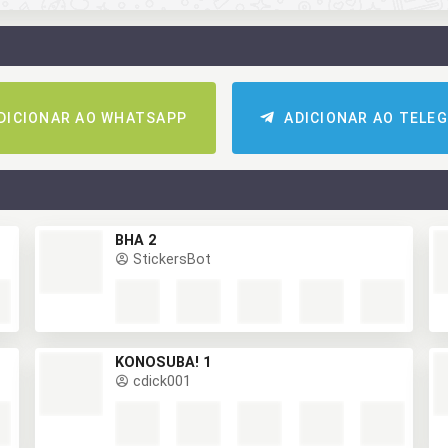
DICIONAR AO WHATSAPP
ADICIONAR AO TELE
BHA 2
StickersBot
KONOSUBA! 1
cdick001