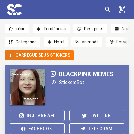
Início
Tendências
Designers
Novo
Categorias
🎄
Natal
💫
Animado
😊
Emoçõe
CARREGUE SEUS STICKERS
BLACKPINK MEMES
StickersBot
INSTAGRAM
TWITTER
FACEBOOK
TELEGRAM