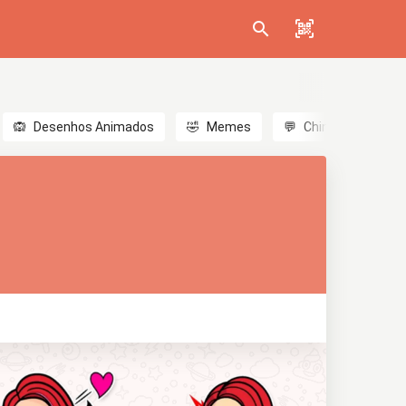
🙉
Desenhos Animados
🤣
Memes
💬
Chinês
🎎
A