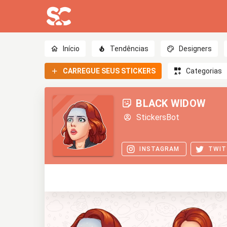
Início
Tendências
Designers
CARREGUE SEUS STICKERS
Categorias
BLACK WIDOW
StickersBot
INSTAGRAM
TWIT