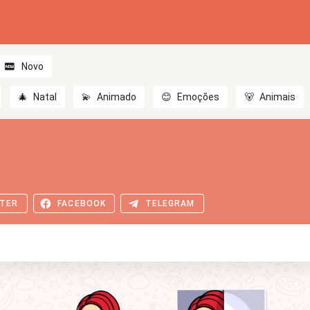
Novo
🎄
Natal
💫
Animado
😊
Emoções
🐻
Animais
TER
FACEBOOK
TELEGRAM