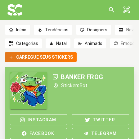
Início
Tendências
Designers
Novo
Categorias
🎄
Natal
💫
Animado
😊
Emoçõe
CARREGUE SEUS STICKERS
BANKER FROG
StickersBot
INSTAGRAM
TWITTER
FACEBOOK
TELEGRAM