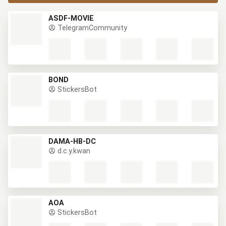
ASDF-MOVIE
TelegramCommunity
BOND
StickersBot
DAMA-HB-DC
d.c.y.kwan
AOA
StickersBot