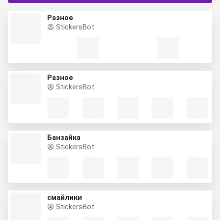
Разное
StickersBot
Разное
StickersBot
Банзайка
StickersBot
смайлики
StickersBot