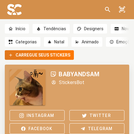
Início
Tendências
Designers
Novo
Categorias
🎄
Natal
💫
Animado
😊
Emoçõe
CARREGUE SEUS STICKERS
BABYANDSAM
StickersBot
INSTAGRAM
TWITTER
FACEBOOK
TELEGRAM