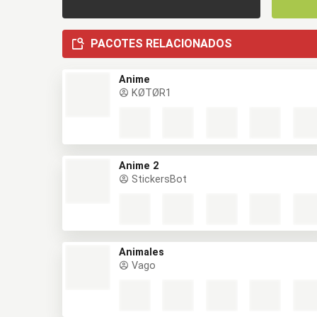
PACOTES RELACIONADOS
Anime
KØTØR1
Anime 2
StickersBot
Animales
Vago