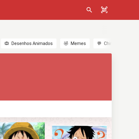
🙉
Desenhos Animados
🤣
Memes
💬
Chinês
🎎
A