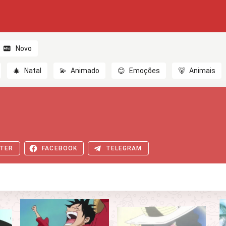
Novo
🎄
Natal
💫
Animado
😊
Emoções
🐻
Animais
TER
FACEBOOK
TELEGRAM