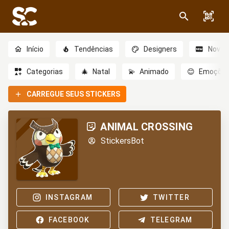
Início
Tendências
Designers
Novo
Categorias
🎄
Natal
💫
Animado
😊
Emoçõe
CARREGUE SEUS STICKERS
ANIMAL CROSSING
StickersBot
INSTAGRAM
TWITTER
FACEBOOK
TELEGRAM