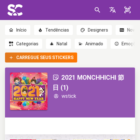
Início
Tendências
Designers
Novo
Categorias
🎄
Natal
💫
Animado
😊
Emoçõe
CARREGUE SEUS STICKERS
2021 MONCHHICHI 節
日 (1)
wstick