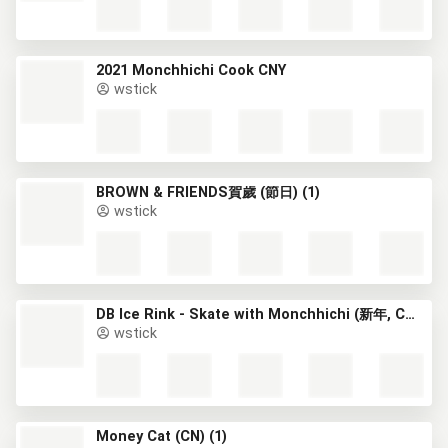
2021 Monchhichi Cook CNY
wstick
BROWN & FRIENDS賀歲 (節日) (1)
wstick
DB Ice Rink - Skate with Monchhichi (新年, CNY)
wstick
Money Cat (CN) (1)